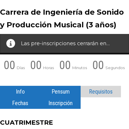
Carrera de Ingeniería de Sonido
y Producción Musical (3 años)
Las pre-inscripciones cerrarán en…
00
00
00
00
Días
Horas
Minutos
Segundos
Info
Pensum
Requisitos
Fechas
Inscripción
CUATRIMESTRE